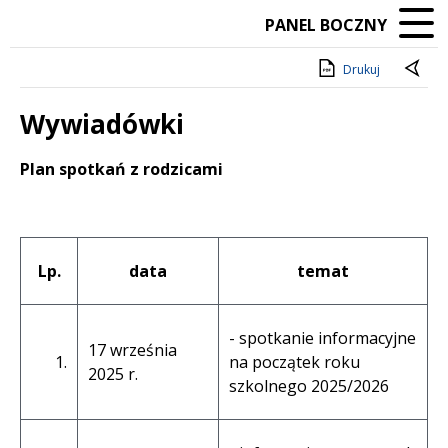
PANEL BOCZNY
Drukuj
Wywiadówki
Treść
Plan spotkań z rodzicami
Lp.
data
temat
- spotkanie informacyjne
17 września
1.
na początek roku
2025 r.
szkolnego 2025/2026