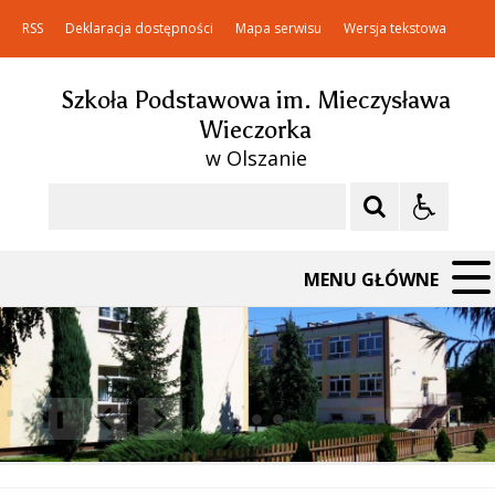
RSS
Deklaracja dostępności
Mapa serwisu
Wersja tekstowa
Szkoła Podstawowa im. Mieczysława
Wieczorka
w Olszanie
Szukaj
MENU GŁÓWNE
❚❚
Poprzedni Element
Następny Element