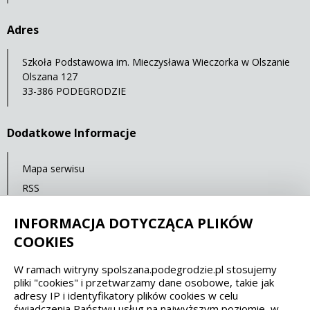
Adres
Szkoła Podstawowa im. Mieczysława Wieczorka w Olszanie
Olszana 127
33-386 PODEGRODZIE
Dodatkowe Informacje
Mapa serwisu
RSS
Statystyki oglądalności
INFORMACJA DOTYCZĄCA PLIKÓW
Ostatnia aktualizacja: 07.10.2021 12:00
COOKIES
W ramach witryny spolszana.podegrodzie.pl stosujemy
Spełniamy standardy dostępności oraz W3C
pliki "cookies" i przetwarzamy dane osobowe, takie jak
adresy IP i identyfikatory plików cookies w celu
WCAG 2.1
SECTION 508
EAA/EN 301549
świadczenia Państwu usług na najwyższym poziomie, w