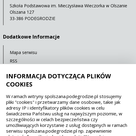
Szkoła Podstawowa im. Mieczysława Wieczorka w Olszanie
Olszana 127
33-386 PODEGRODZIE
Dodatkowe Informacje
Mapa serwisu
RSS
Statystyki oglądalności
INFORMACJA DOTYCZĄCA PLIKÓW
Ostatnia aktualizacja: 07.10.2021 12:00
COOKIES
W ramach witryny spolszana.podegrodzie.pl stosujemy
Spełniamy standardy dostępności oraz W3C
pliki "cookies" i przetwarzamy dane osobowe, takie jak
adresy IP i identyfikatory plików cookies w celu
WCAG 2.1
SECTION 508
EAA/EN 301549
świadczenia Państwu usług na najwyższym poziomie, w
szczególności w celach bezpieczeństwa czy
umożliwiających korzystanie z usług dostępnych w ramach
IS 5568
serwisu spolszana.podegrodzie.pl np. zapewnienie