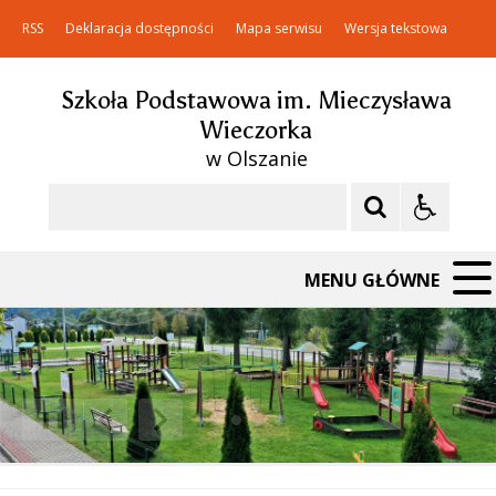
RSS
Deklaracja dostępności
Mapa serwisu
Wersja tekstowa
Szkoła Podstawowa im. Mieczysława
Wieczorka
w Olszanie
Szukaj
MENU GŁÓWNE
❚❚
Poprzedni Element
Następny Element