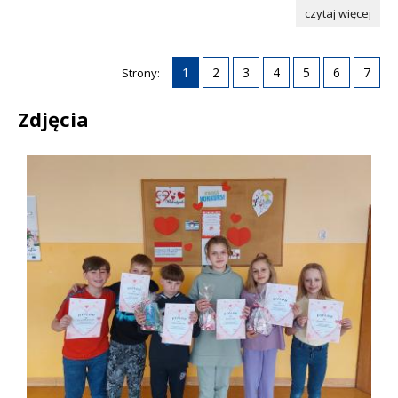
czytaj więcej
1
2
3
4
5
6
7
Strony:
Zdjęcia