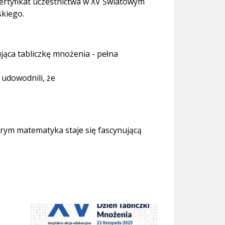
certyfikat uczestnictwa w XV Światowym
skiego.
jąca tabliczkę mnożenia - pełna
 udowodnili, że
órym matematyka staje się fascynującą