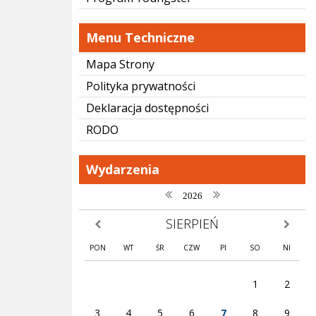
Menu Techniczne
Mapa Strony
Polityka prywatności
Deklaracja dostępności
RODO
Wydarzenia
poprzedni rok
następny rok
2026
SIERPIEŃ
poprzedni miesiąc
następny
PON
WT
ŚR
CZW
PI
SO
NI
1
2
3
4
5
6
7
8
9