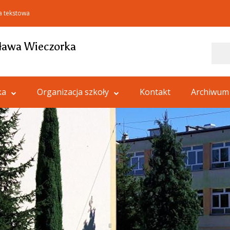
a tekstowa
ława Wieczorka
Szukaj
ka
Organizacja szkoły
Kontakt
Archiwum