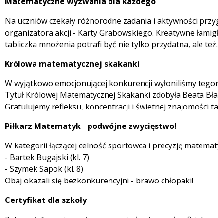
Matematyczne wyzwania dla każdego
Na uczniów czekały różnorodne zadania i aktywności przy
organizatora akcji - Karty Grabowskiego. Kreatywne łamigł
tabliczka mnożenia potrafi być nie tylko przydatna, ale te
Królowa matematycznej skakanki
W wyjątkowo emocjonującej konkurencji wyłoniliśmy tegor
Tytuł Królowej Matematycznej Skakanki zdobyła Beata Błas
Gratulujemy refleksu, koncentracji i świetnej znajomości t
Piłkarz Matematyk - podwójne zwycięstwo!
W kategorii łączącej celność sportowca i precyzję matematy
 miesiąc
- Bartek Bugajski (kl. 7)
- Szymek Sapok (kl. 8)
Obaj okazali się bezkonkurencyjni - brawo chłopaki!
Certyfikat dla szkoły