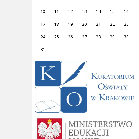
10
11
12
13
14
15
16
17
18
19
20
21
22
23
24
25
26
27
28
29
30
31
Kuratorium Oświaty w Krakowie
Ministerstwo Edukacji i Nauki