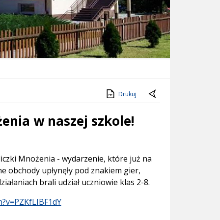
Drukuj
enia w naszej szkole!
iczki Mnożenia - wydarzenie, które już na
zne obchody upłynęły pod znakiem gier,
ałaniach brali udział uczniowie klas 2-8.
h?v=PZKfLIBF1dY