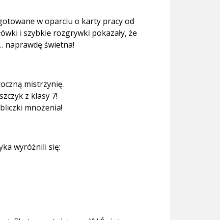
gotowane w oparciu o karty pracy od
ówki i szybkie rozgrywki pokazały, że
ż… naprawdę świetna!
oczną mistrzynię.
zczyk z klasy 7!
abliczki mnożenia!
ka wyróżnili się: