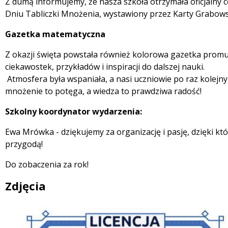
Z dumą informujemy, że nasza szkoła otrzymała oficjalny 
Dniu Tabliczki Mnożenia, wystawiony przez Karty Grabow
Gazetka matematyczna
Z okazji święta powstała również kolorowa gazetka promu
ciekawostek, przykładów i inspiracji do dalszej nauki.
Atmosfera była wspaniała, a nasi uczniowie po raz kolejny
mnożenie to potęga, a wiedza to prawdziwa radość!
Szkolny koordynator wydarzenia:
Ewa Mrówka - dziękujemy za organizację i pasję, dzięki kt
przygodą!
Do zobaczenia za rok!
Zdjęcia