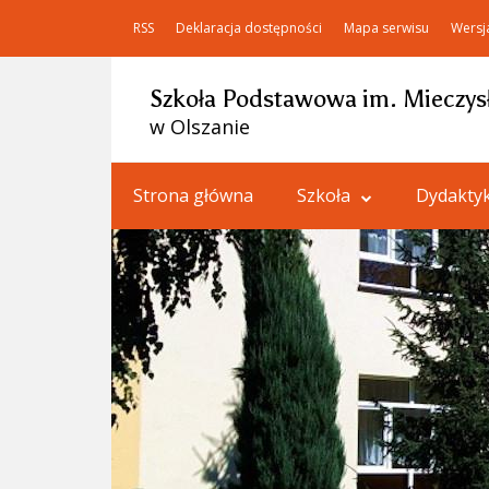
RSS
Deklaracja dostępności
Mapa serwisu
Wersj
Szkoła Podstawowa im. Mieczys
w Olszanie
Strona główna
Szkoła
Dydakty