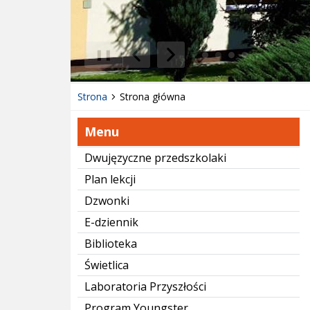
❚❚
Poprzedni Element
Następny Element
Strona
Strona główna
Menu
Dwujęzyczne przedszkolaki
Plan lekcji
Dzwonki
E-dziennik
Biblioteka
Świetlica
Laboratoria Przyszłości
Program Youngster