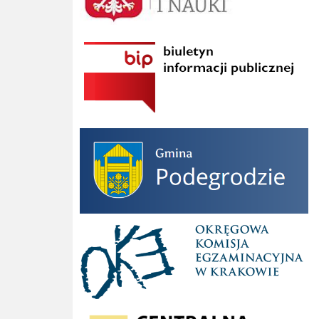
BIP Szkoły Podstawowej im. Mieczysława Wieczorka w Olszanie
Gmina Podegrodzie
Okręgowa Komisja Egzaminacyjna w Krakowie
Centralna Komisja Egzaminacyjna